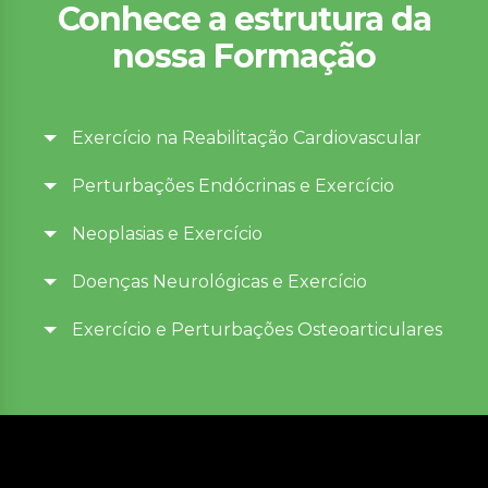
Conhece a estrutura da
nossa Formação
Exercício na Reabilitação Cardiovascular
Perturbações Endócrinas e Exercício
Neoplasias e Exercício
Doenças Neurológicas e Exercício
Exercício e Perturbações Osteoarticulares