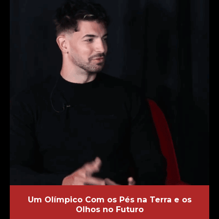
Um Olímpico Com os Pés na Terra e os
Olhos no Futuro