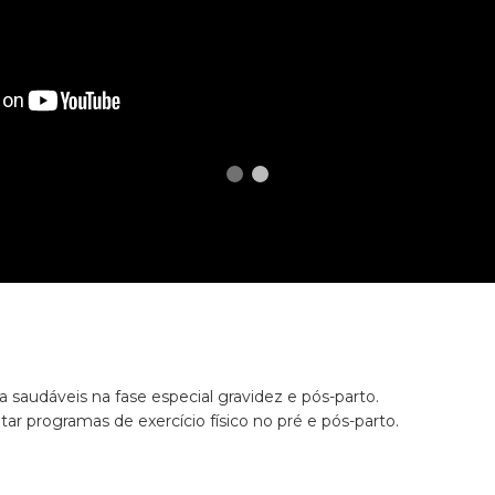
 saudáveis na fase especial gravidez e pós-parto.
tar programas de exercício físico no pré e pós-parto.