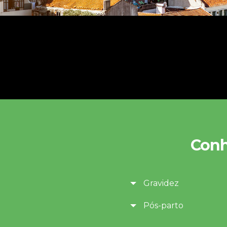
Conh
Gravidez
Pós-parto