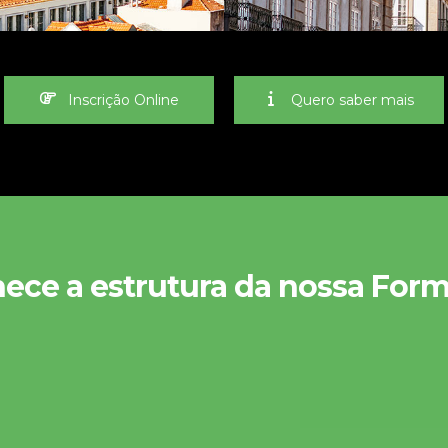
Inscrição Online
Quero saber mais
ece a estrutura da nossa For