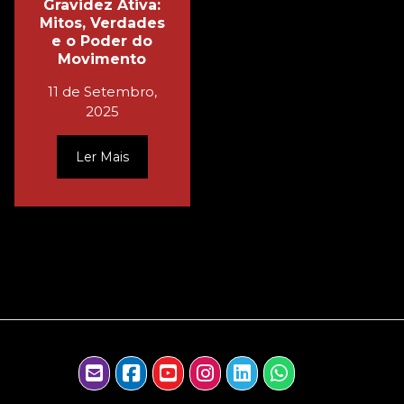
Gravidez Ativa:
Mitos, Verdades
e o Poder do
Movimento
11 de Setembro,
2025
Ler Mais