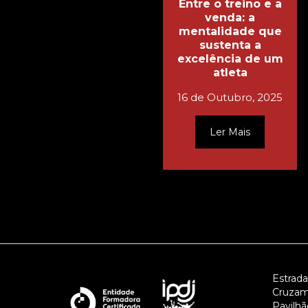
Entre o treino e a
venda: a
mentalidade que
sustenta a
excelência de um
atleta
16 de Outubro, 2025
Ler Mais
Estrada
Cruzam
Pavilhão