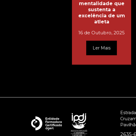
mentalidade que
sustenta a
excelência de um
atleta
16 de Outubro, 2025
Ler Mais
Estrada
Cruzam
Pavilhão
2635-6