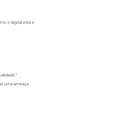
mo o digital está a
alidade.”
 não uma ameaça.